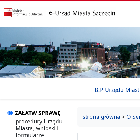
przejdź do głównego menu
przejdź do treści
BIP Urzędu Miast
ZAŁATW SPRAWĘ
strona główna
>
O Se
procedury Urzędu
Miasta, wnioski i
formularze