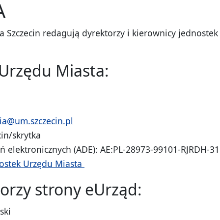
A
 Szczecin redagują dyrektorzy i kierownicy jednostek
Urzędu Miasta:
ia@um.szczecin.pl
in/skrytka
eń elektronicznych (ADE): AE:PL-28973-99101-RJRDH-
nostek Urzędu Miasta
orzy strony eUrząd:
ski