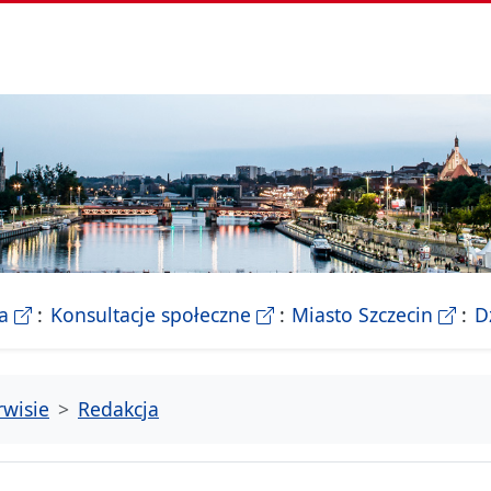
- Biletyn Informacji Publicznej Urzedu Miasta Szczeci
- strona konsultacji Miasta
- Ofic
a
Konsultacje społeczne
Miasto Szczecin
D
rwisie
Redakcja