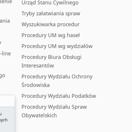
lenie
Urząd Stanu Cywilnego
Tryby załatwiania spraw
ania
Wyszukiwarka procedur
Procedury UM wg haseł
y
Procedury UM wg wydziałów
-line
Procedury Biura Obsługi
Interesantów
go
Procedury Wydziału Ochrony
Środowiska
Procedury Wydziału Podatków
Procedury Wydziału Spraw
u
Obywatelskich
nych