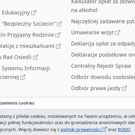
Kalkulator opłat za zezwo
na alkohol
l Edukacyjny
Najczęściej zadawane pyt
l "Bezpieczny Szczecin"
Umawianie wizyt
cin Przyjazny Rodzinie
Deklarcja opłat za odpad
latcje z mieszkańcami
Deklaracje podatkowe on
s Rad Osiedli
Centralny Rejestr Spraw
l Systemu Informacji
trzennej
Odbiór dowodu osobiste
Odbiór prawa jazdy
Odbiór dowodu
awienia cookies
rejestracyjnego
stamy z plików cookies, instalowanych na Twoim urządzeniu, w cel
Zatrzymane dowody
zacji pełnej funkcjonalności oraz do gromadzenia anonimowych da
rejestracyjne
tycznych. Więcej dowiesz się z
polityki prywatności
oraz
RODO
.