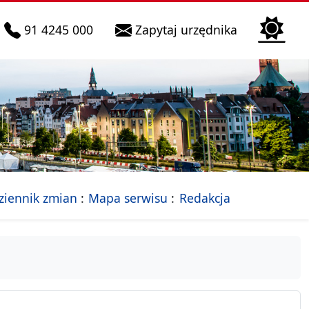
telefon do infolinii:
Biura Obsłu
91 4245 000
Zapytaj urzędnika
n
 Szczecin
jalna strona Miasta Szczecin
- drzewko rozdziałów
ziennik zmian
Mapa serwisu
Redakcja