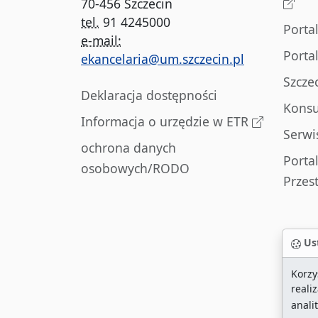
70-456 Szczecin
tel.
91 4245000
Porta
e-mail:
Porta
ekancelaria@um.szczecin.pl
Szcze
Deklaracja dostępności
Konsu
Informacja o urzędzie w ETR
Serwi
ochrona danych
Porta
osobowych/RODO
Przes
Ust
Korzy
reali
anali