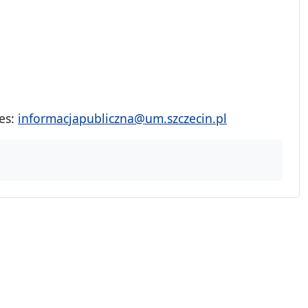
es:
informacjapubliczna@um.szczecin.pl