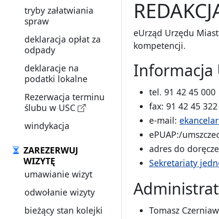
REDAKCJ
tryby załatwiania
spraw
eUrząd Urzędu Miasta
deklaracja opłat za
kompetencji.
odpady
Informacja 
deklaracje na
podatki lokalne
tel. 91 42 45 000
Rezerwacja terminu
fax: 91 42 45 322
ślubu w USC
e-mail:
ekancelar
windykacja
ePUAP:/umszczec
adres do doręcz
ZAREZERWUJ
WIZYTĘ
Sekretariaty jed
umawianie wizyt
Administrat
odwołanie wizyty
bieżący stan kolejki
Tomasz Czerniaw