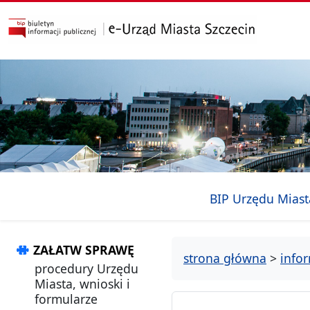
przejdź do głównego menu
przejdź do treści
BIP Urzędu Miast
ZAŁATW SPRAWĘ
strona główna
>
info
procedury Urzędu
Miasta, wnioski i
formularze