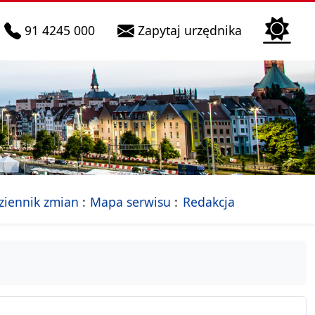
telefon do infolinii:
Biura Obsłu
91 4245 000
Zapytaj urzędnika
n
 Szczecin
jalna strona Miasta Szczecin
- drzewko rozdziałów
ziennik zmian
Mapa serwisu
Redakcja