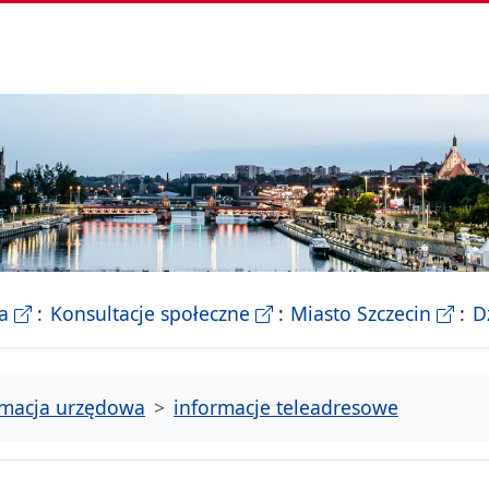
- Biletyn Informacji Publicznej Urzedu Miasta Szczeci
- strona konsultacji Miasta
- Ofic
a
Konsultacje społeczne
Miasto Szczecin
D
rmacja urzędowa
informacje teleadresowe