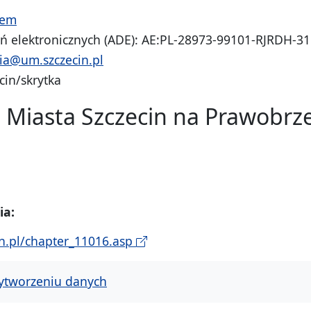
tem
eń elektronicznych (ADE): AE:PL-28973-99101-RJRDH-
ia@um.szczecin.pl
cin/skrytka
u Miasta Szczecin na Prawobrz
ia:
in.pl/chapter_11016.asp
ytworzeniu danych