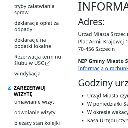
INFORMA
tryby załatwiania
spraw
Adres:
deklaracja opłat za
odpady
Urząd Miasta Szczeci
deklaracje na
Plac Armii Krajowej 
podatki lokalne
70-456 Szczecin
Rezerwacja terminu
NIP Gminy Miasto S
ślubu w USC
Informacja o rachun
windykacja
Godziny ur
ZAREZERWUJ
WIZYTĘ
Urząd Miasta czy
umawianie wizyt
W poniedziałki Sa
W okresie wakacy
odwołanie wizyty
Kasa Urzędu czyn
bieżący stan kolejki