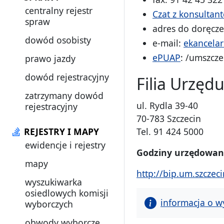
centralny rejestr
Czat z konsultan
spraw
adres do doręcz
dowód osobisty
e-mail:
ekancelar
ePUAP
: /umszcze
prawo jazdy
dowód rejestracyjny
Filia Urzęd
zatrzymany dowód
ul. Rydla 39-40
rejestracyjny
70-783 Szczecin
REJESTRY I MAPY
Tel. 91 424 5000
ewidencje i rejestry
Godziny urzędowan
mapy
http://bip.um.szczec
wyszukiwarka
osiedlowych komisji
informacja o w
wyborczych
obwody wyborcze