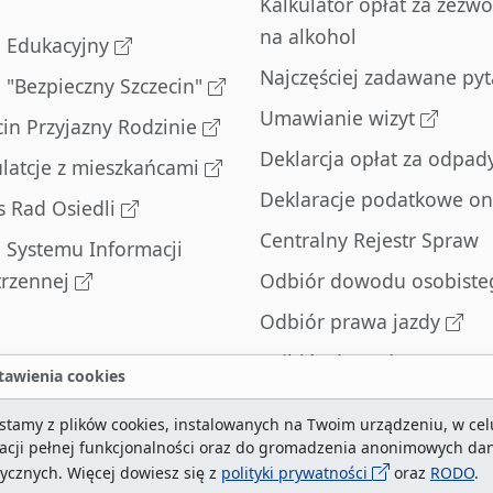
Kalkulator opłat za zezwo
na alkohol
l Edukacyjny
Najczęściej zadawane pyt
l "Bezpieczny Szczecin"
Umawianie wizyt
cin Przyjazny Rodzinie
Deklarcja opłat za odpad
latcje z mieszkańcami
Deklaracje podatkowe on
s Rad Osiedli
Centralny Rejestr Spraw
l Systemu Informacji
trzennej
Odbiór dowodu osobiste
Odbiór prawa jazdy
Odbiór dowodu
awienia cookies
rejestracyjnego
stamy z plików cookies, instalowanych na Twoim urządzeniu, w cel
Zatrzymane dowody
zacji pełnej funkcjonalności oraz do gromadzenia anonimowych da
rejestracyjne
tycznych. Więcej dowiesz się z
polityki prywatności
oraz
RODO
.