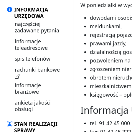
W poniedziałki w wyd
INFORMACJA
URZĘDOWA
dowodami osobis
najczęściej
meldunkami,
zadawane pytania
rejestracją pojaz
informacje
prawami jazdy,
teleadresowe
działalnością go
spis telefonów
pozwoleniem na
zgłoszeniem nie
rachunki bankowe
obrotem nieruch
informacje
mieszkalnictwem
branżowe
księgowość – opł
ankieta jakości
Informacja 
obsługi
tel. 91 42 45 000
STAN REALIZACJI
SPRAWY
fax: 91 42 45 322