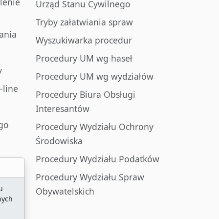
lenie
Urząd Stanu Cywilnego
Tryby załatwiania spraw
ania
Wyszukiwarka procedur
Procedury UM wg haseł
y
Procedury UM wg wydziałów
-line
Procedury Biura Obsługi
Interesantów
go
Procedury Wydziału Ochrony
Środowiska
Procedury Wydziału Podatków
Procedury Wydziału Spraw
u
Obywatelskich
nych