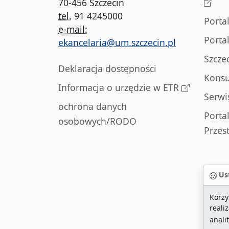
70-456 Szczecin
tel.
91 4245000
Porta
e-mail:
Porta
ekancelaria@um.szczecin.pl
Szcze
Deklaracja dostępności
Konsu
Informacja o urzędzie w ETR
Serwi
ochrona danych
Porta
osobowych/RODO
Przes
Ust
Korzy
reali
anali