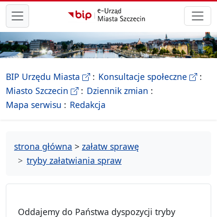
przejdź do głównego menu
- Biletyn Informacji Publicznej Ur
- stron
BIP Urzędu Miasta
Konsultacje społeczne
- Oficjalna strona Miasta Szczecin
Miasto Szczecin
Dziennik zmian
- drzewko rozdziałów
Mapa serwisu
Redakcja
strona główna
>
załatw sprawę
tryby załatwiania spraw
Oddajemy do Państwa dyspozycji tryby