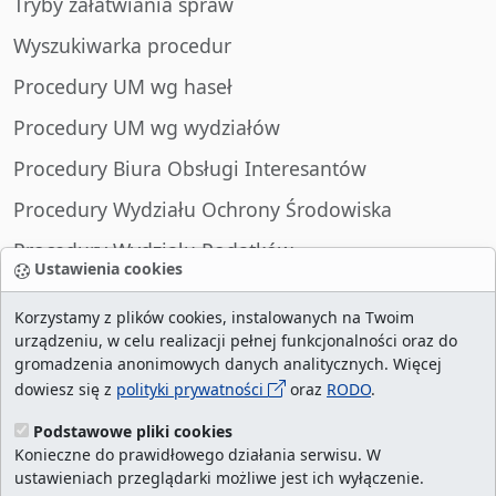
Tryby załatwiania spraw
Wyszukiwarka procedur
Procedury UM wg haseł
Procedury UM wg wydziałów
Procedury Biura Obsługi Interesantów
Procedury Wydziału Ochrony Środowiska
Procedury Wydziału Podatków
Ustawienia cookies
Procedury Wydziału Spraw Obywatelskich
Korzystamy z plików cookies, instalowanych na Twoim
urządzeniu, w celu realizacji pełnej funkcjonalności oraz do
gromadzenia anonimowych danych analitycznych. Więcej
dowiesz się z
polityki prywatności
oraz
RODO
.
liczba wizyt:
28986300
/ aktualna strona:
632329
/
najczęściej odwiedzane strony
/
ustawienia
Podstawowe pliki cookies
Konieczne do prawidłowego działania serwisu. W
cookies
ustawieniach przeglądarki możliwe jest ich wyłączenie.