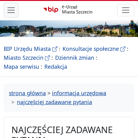
przejdź do głównego menu
- Biletyn Informacji Publicznej Ur
- stron
BIP Urzędu Miasta
Konsultacje społeczne
- Oficjalna strona Miasta Szczecin
Miasto Szczecin
Dziennik zmian
- drzewko rozdziałów
Mapa serwisu
Redakcja
strona główna
>
informacja urzędowa
najczęściej zadawane pytania
NAJCZĘŚCIEJ ZADAWANE