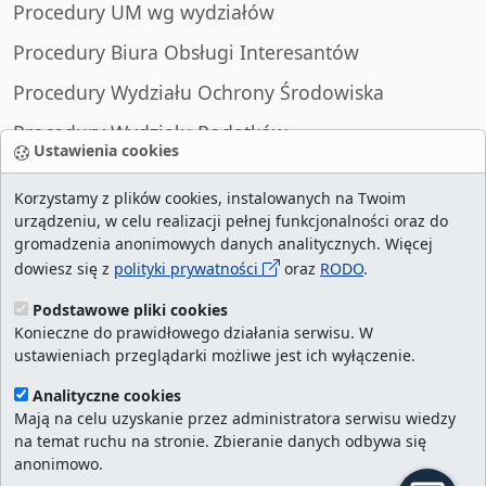
Procedury UM wg wydziałów
Procedury Biura Obsługi Interesantów
Procedury Wydziału Ochrony Środowiska
Procedury Wydziału Podatków
Ustawienia cookies
Procedury Wydziału Spraw Obywatelskich
Korzystamy z plików cookies, instalowanych na Twoim
urządzeniu, w celu realizacji pełnej funkcjonalności oraz do
gromadzenia anonimowych danych analitycznych. Więcej
dowiesz się z
polityki prywatności
oraz
RODO
.
liczba wizyt:
29013149
/ aktualna strona:
215337
/
najczęściej odwiedzane strony
/
ustawienia
Podstawowe pliki cookies
Konieczne do prawidłowego działania serwisu. W
cookies
ustawieniach przeglądarki możliwe jest ich wyłączenie.
Urząd Miasta Szczecin. Portal eurzad.szczecin.pl
Analityczne cookies
jest integralną częścią Biuletynu Informacji
Mają na celu uzyskanie przez administratora serwisu wiedzy
na temat ruchu na stronie. Zbieranie danych odbywa się
Publicznej Urzędu Miasta Szczecin.
anonimowo.
Kontakt:
ekancelaria@um.szczecin.pl