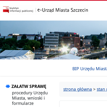
przejdź do głównego menu
przejdź do treści
BIP Urzędu Miast
ZAŁATW SPRAWĘ
strona główna
>
stan 
procedury Urzędu
Miasta, wnioski i
formularze