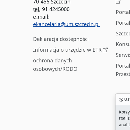
70-456 Szczecin
tel.
91 4245000
Porta
e-mail:
Porta
ekancelaria@um.szczecin.pl
Szcze
Deklaracja dostępności
Konsu
Informacja o urzędzie w ETR
Serwi
ochrona danych
Porta
osobowych/RODO
Przes
Ust
Korzy
reali
anali