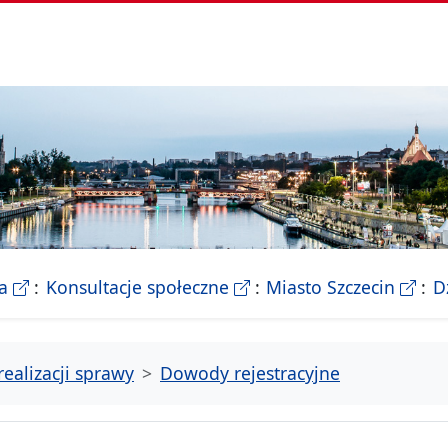
- Biletyn Informacji Publicznej Urzedu Miasta Szczeci
- strona konsultacji Miasta
- Ofic
a
Konsultacje społeczne
Miasto Szczecin
D
realizacji sprawy
Dowody rejestracyjne