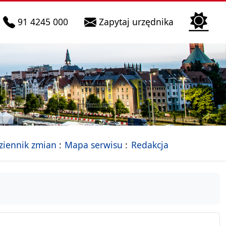
telefon do infolinii:
Biura Obsłu
91 4245 000
Zapytaj urzędnika
n
 Szczecin
jalna strona Miasta Szczecin
- drzewko rozdziałów
ziennik zmian
Mapa serwisu
Redakcja