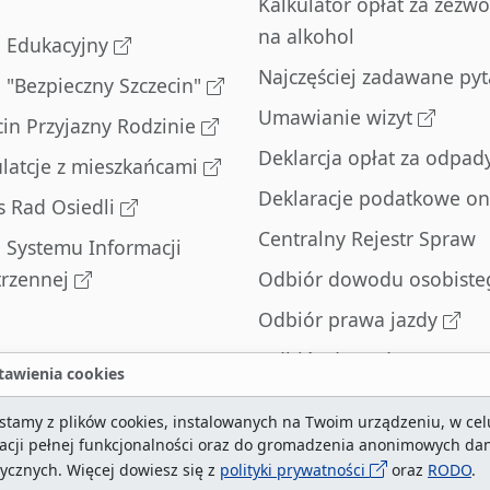
Kalkulator opłat za zezwo
na alkohol
l Edukacyjny
Najczęściej zadawane pyt
l "Bezpieczny Szczecin"
Umawianie wizyt
cin Przyjazny Rodzinie
Deklarcja opłat za odpad
latcje z mieszkańcami
Deklaracje podatkowe on
s Rad Osiedli
Centralny Rejestr Spraw
l Systemu Informacji
trzennej
Odbiór dowodu osobiste
Odbiór prawa jazdy
Odbiór dowodu
awienia cookies
rejestracyjnego
stamy z plików cookies, instalowanych na Twoim urządzeniu, w cel
Zatrzymane dowody
zacji pełnej funkcjonalności oraz do gromadzenia anonimowych da
rejestracyjne
tycznych. Więcej dowiesz się z
polityki prywatności
oraz
RODO
.