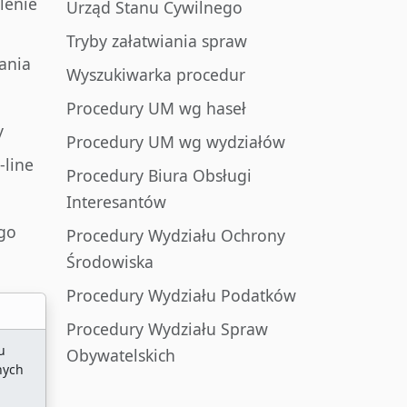
lenie
Urząd Stanu Cywilnego
Tryby załatwiania spraw
ania
Wyszukiwarka procedur
Procedury UM wg haseł
y
Procedury UM wg wydziałów
-line
Procedury Biura Obsługi
Interesantów
go
Procedury Wydziału Ochrony
Środowiska
Procedury Wydziału Podatków
Procedury Wydziału Spraw
u
Obywatelskich
nych