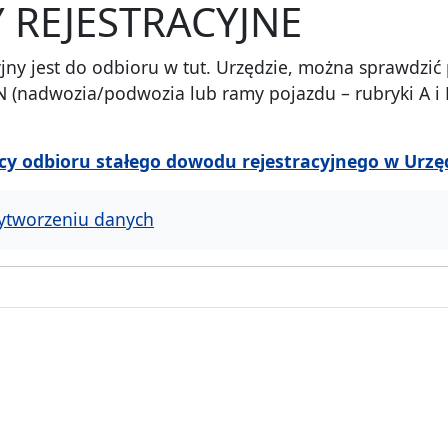
REJESTRACYJNE
jny jest do odbioru w tut. Urzędzie, można sprawdzić 
 (nadwozia/podwozia lub ramy pojazdu – rubryki A i E
y odbioru stałego dowodu rejestracyjnego w Urz
ytworzeniu danych