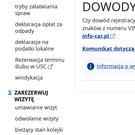
DOWODY 
tryby załatwiania
spraw
Czy dowód rejestracy
deklaracja opłat za
znaków z numeru VIN
odpady
info-car.pl
deklaracje na
podatki lokalne
Komunikat dotycząc
Rezerwacja terminu
informacja o w
ślubu w USC
windykacja
ZAREZERWUJ
WIZYTĘ
umawianie wizyt
odwołanie wizyty
bieżący stan kolejki