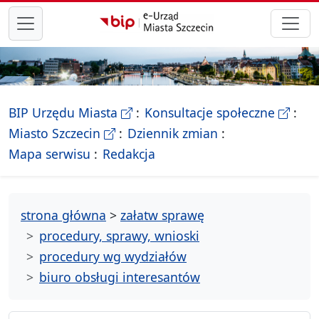
przejdź do głównego menu
- Biletyn Informacji Publicznej Ur
- stron
BIP Urzędu Miasta
Konsultacje społeczne
- Oficjalna strona Miasta Szczecin
Miasto Szczecin
Dziennik zmian
- drzewko rozdziałów
Mapa serwisu
Redakcja
strona główna
>
załatw sprawę
procedury, sprawy, wnioski
procedury wg wydziałów
biuro obsługi interesantów