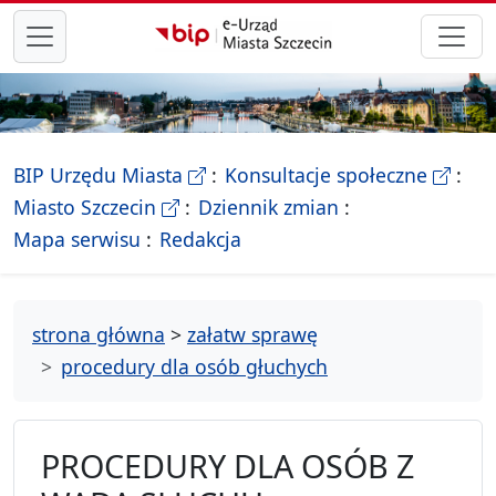
przejdź do głównego menu
- Biletyn Informacji Publicznej Ur
- stron
BIP Urzędu Miasta
Konsultacje społeczne
- Oficjalna strona Miasta Szczecin
Miasto Szczecin
Dziennik zmian
- drzewko rozdziałów
Mapa serwisu
Redakcja
strona główna
>
załatw sprawę
procedury dla osób głuchych
PROCEDURY DLA OSÓB Z