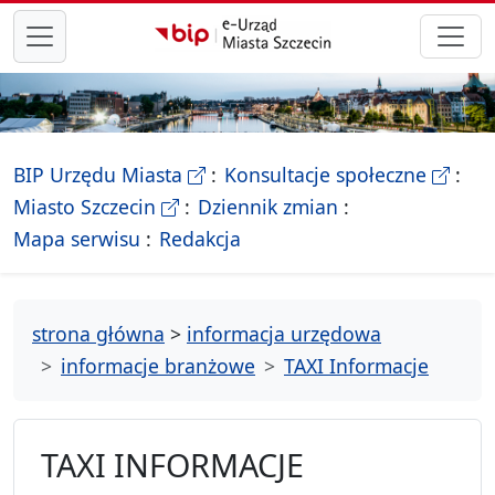
przejdź do głównego menu
- Biletyn Informacji Publicznej Ur
- stron
BIP Urzędu Miasta
Konsultacje społeczne
- Oficjalna strona Miasta Szczecin
Miasto Szczecin
Dziennik zmian
- drzewko rozdziałów
Mapa serwisu
Redakcja
strona główna
>
informacja urzędowa
informacje branżowe
TAXI Informacje
TAXI INFORMACJE