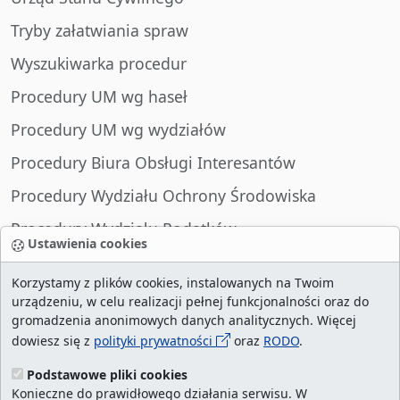
Tryby załatwiania spraw
Wyszukiwarka procedur
Procedury UM wg haseł
Procedury UM wg wydziałów
Procedury Biura Obsługi Interesantów
Procedury Wydziału Ochrony Środowiska
Procedury Wydziału Podatków
Ustawienia cookies
Procedury Wydziału Spraw Obywatelskich
Korzystamy z plików cookies, instalowanych na Twoim
urządzeniu, w celu realizacji pełnej funkcjonalności oraz do
gromadzenia anonimowych danych analitycznych. Więcej
dowiesz się z
polityki prywatności
oraz
RODO
.
liczba wizyt:
29010304
/ aktualna strona:
2131515
/
najczęściej odwiedzane strony
/
ustawienia
Podstawowe pliki cookies
Konieczne do prawidłowego działania serwisu. W