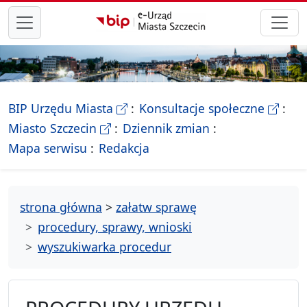
przejdź do głównego menu
- Biletyn Informacji Publicznej Ur
- stron
BIP Urzędu Miasta
Konsultacje społeczne
- Oficjalna strona Miasta Szczecin
Miasto Szczecin
Dziennik zmian
- drzewko rozdziałów
Mapa serwisu
Redakcja
strona główna
>
załatw sprawę
procedury, sprawy, wnioski
wyszukiwarka procedur