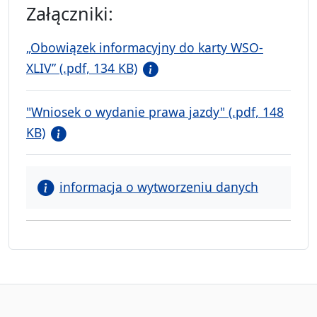
Załączniki:
„Obowiązek informacyjny do karty WSO-
XLIV” (.pdf, 134 KB)
"Wniosek o wydanie prawa jazdy" (.pdf, 148
KB)
informacja o wytworzeniu danych