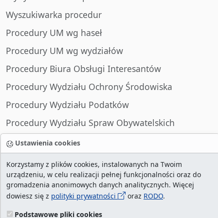
Wyszukiwarka procedur
Procedury UM wg haseł
Procedury UM wg wydziałów
Procedury Biura Obsługi Interesantów
Procedury Wydziału Ochrony Środowiska
Procedury Wydziału Podatków
Procedury Wydziału Spraw Obywatelskich
Ustawienia cookies
Korzystamy z plików cookies, instalowanych na Twoim
liczba wizyt:
28992546
/ aktualna strona:
2128418
/
urządzeniu, w celu realizacji pełnej funkcjonalności oraz do
najczęściej odwiedzane strony
/
ustawienia
gromadzenia anonimowych danych analitycznych. Więcej
dowiesz się z
polityki prywatności
oraz
RODO
.
cookies
Podstawowe pliki cookies