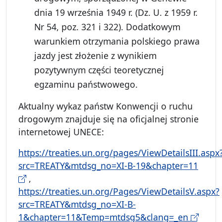
dnia 19 września 1949 r. (Dz. U. z 1959 r.
Nr 54, poz. 321 i 322). Dodatkowym
warunkiem otrzymania polskiego prawa
jazdy jest złożenie z wynikiem
pozytywnym części teoretycznej
egzaminu państwowego.
Aktualny wykaz państw Konwencji o ruchu
drogowym znajduje się na oficjalnej stronie
internetowej UNECE:
https://treaties.un.org/pages/ViewDetailsIII.aspx
src=TREATY&mtdsg_no=XI-B-19&chapter=11
,
https://treaties.un.org/Pages/ViewDetailsV.aspx?
src=TREATY&mtdsg_no=XI-B-
1&chapter=11&Temp=mtdsg5&clang=_en