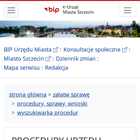
przejdź do głównego menu
- Biletyn Informacji Publicznej Ur
- stron
BIP Urzędu Miasta
Konsultacje społeczne
- Oficjalna strona Miasta Szczecin
Miasto Szczecin
Dziennik zmian
- drzewko rozdziałów
Mapa serwisu
Redakcja
strona główna
>
załatw sprawę
procedury, sprawy, wnioski
wyszukiwarka procedur