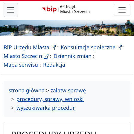
przejdź do głównego menu
- Biletyn Informacji Publicznej Ur
- stron
BIP Urzędu Miasta
Konsultacje społeczne
- Oficjalna strona Miasta Szczecin
Miasto Szczecin
Dziennik zmian
- drzewko rozdziałów
Mapa serwisu
Redakcja
strona główna
>
załatw sprawę
procedury, sprawy, wnioski
wyszukiwarka procedur