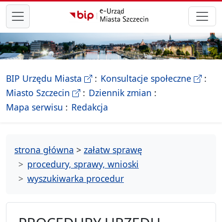
przejdź do głównego menu
- Biletyn Informacji Publicznej Ur
- stron
BIP Urzędu Miasta
Konsultacje społeczne
- Oficjalna strona Miasta Szczecin
Miasto Szczecin
Dziennik zmian
- drzewko rozdziałów
Mapa serwisu
Redakcja
strona główna
>
załatw sprawę
procedury, sprawy, wnioski
wyszukiwarka procedur