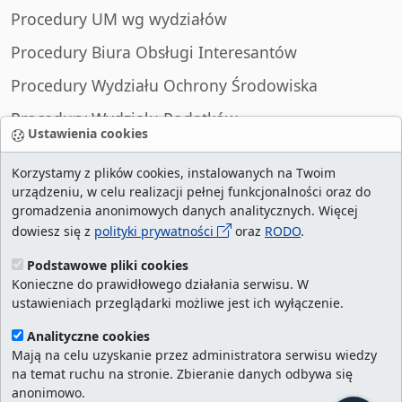
Procedury UM wg wydziałów
Procedury Biura Obsługi Interesantów
Procedury Wydziału Ochrony Środowiska
Procedury Wydziału Podatków
Ustawienia cookies
Procedury Wydziału Spraw Obywatelskich
Korzystamy z plików cookies, instalowanych na Twoim
urządzeniu, w celu realizacji pełnej funkcjonalności oraz do
gromadzenia anonimowych danych analitycznych. Więcej
dowiesz się z
polityki prywatności
oraz
RODO
.
liczba wizyt:
29001183
/ aktualna strona:
2128887
/
najczęściej odwiedzane strony
/
ustawienia
Podstawowe pliki cookies
Konieczne do prawidłowego działania serwisu. W
cookies
ustawieniach przeglądarki możliwe jest ich wyłączenie.
Urząd Miasta Szczecin. Portal eurzad.szczecin.pl
Analityczne cookies
jest integralną częścią Biuletynu Informacji
Mają na celu uzyskanie przez administratora serwisu wiedzy
na temat ruchu na stronie. Zbieranie danych odbywa się
Publicznej Urzędu Miasta Szczecin.
anonimowo.
Kontakt:
ekancelaria@um.szczecin.pl