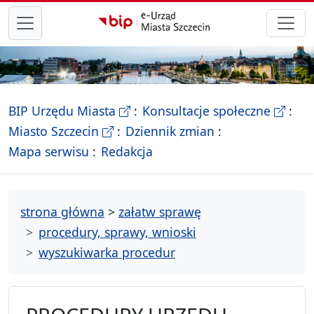
przejdź do głównego menu
- Biletyn Informacji Publicznej Ur
- stron
BIP Urzędu Miasta
Konsultacje społeczne
- Oficjalna strona Miasta Szczecin
Miasto Szczecin
Dziennik zmian
- drzewko rozdziałów
Mapa serwisu
Redakcja
strona główna
>
załatw sprawę
procedury, sprawy, wnioski
wyszukiwarka procedur