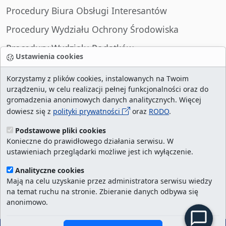
Procedury Biura Obsługi Interesantów
Procedury Wydziału Ochrony Środowiska
Procedury Wydziału Podatków
Ustawienia cookies
Procedury Wydziału Spraw Obywatelskich
Korzystamy z plików cookies, instalowanych na Twoim
urządzeniu, w celu realizacji pełnej funkcjonalności oraz do
gromadzenia anonimowych danych analitycznych. Więcej
dowiesz się z
polityki prywatności
oraz
RODO
.
liczba wizyt:
29006845
/ aktualna strona:
2130982
/
najczęściej odwiedzane strony
/
ustawienia
Podstawowe pliki cookies
Konieczne do prawidłowego działania serwisu. W
cookies
ustawieniach przeglądarki możliwe jest ich wyłączenie.
Urząd Miasta Szczecin. Portal eurzad.szczecin.pl
Analityczne cookies
jest integralną częścią Biuletynu Informacji
Mają na celu uzyskanie przez administratora serwisu wiedzy
na temat ruchu na stronie. Zbieranie danych odbywa się
Publicznej Urzędu Miasta Szczecin.
anonimowo.
Kontakt:
ekancelaria@um.szczecin.pl