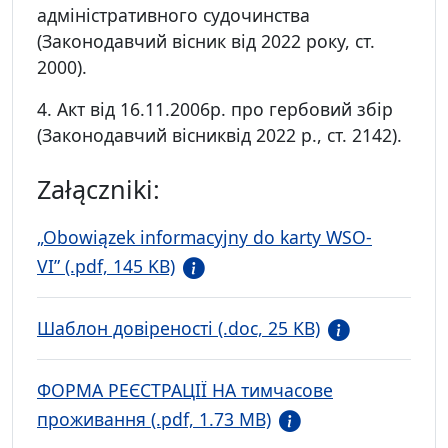
адміністративного судочинства
(Законодавчий вісник від 2022 року, ст.
2000).
4. Акт від 16.11.2006р. про гербовий збір
(Законодавчий вісниквід 2022 р., ст. 2142).
Załączniki:
„Obowiązek informacyjny do karty WSO-
VI” (.pdf, 145 KB)
Шаблон довіреності (.doc, 25 KB)
ФОРМА РЕЄСТРАЦІЇ НА тимчасове
проживання (.pdf, 1.73 MB)