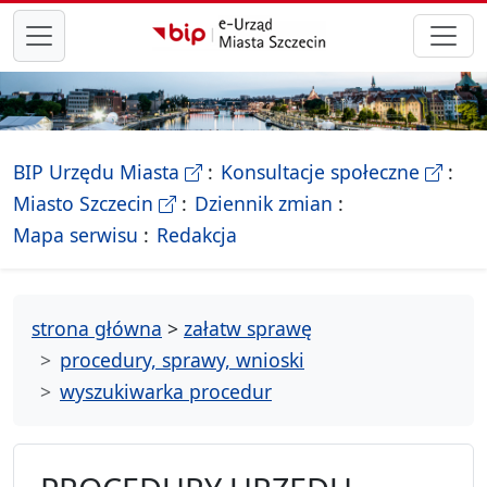
przejdź do głównego menu
- Biletyn Informacji Publicznej Ur
- stron
BIP Urzędu Miasta
Konsultacje społeczne
- Oficjalna strona Miasta Szczecin
Miasto Szczecin
Dziennik zmian
- drzewko rozdziałów
Mapa serwisu
Redakcja
strona główna
>
załatw sprawę
procedury, sprawy, wnioski
wyszukiwarka procedur