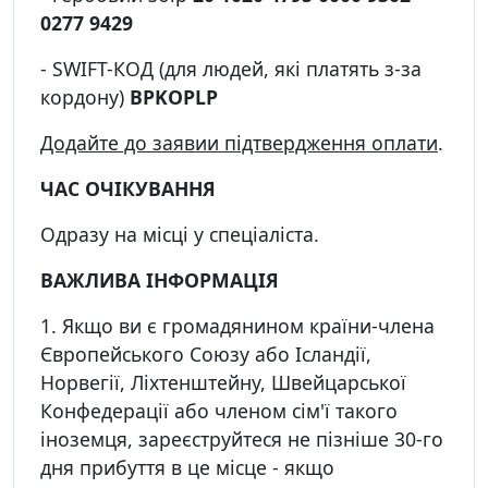
0277 9429
- SWIFT-КОД (для людей, які платять з-за
кордону)
BPKOPLP
Додайте до заяв
и
и підтвердження оплати
.
ЧАС ОЧІКУВАННЯ
Одразу на місці у спеціаліста.
ВАЖЛИВА ІНФОРМАЦІЯ
1. Якщо ви є громадянином країни-члена
Європейського Союзу або Ісландії,
Норвегії, Ліхтенштейну, Швейцарської
Конфедерації або членом сім'ї такого
іноземця, зареєструйтеся не пізніше 30-го
дня прибуття в це місце - якщо