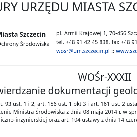
RY URZĘDU MIASTA SZ
pl. Armii Krajowej 1, 70-456 Szc
iasta Szczecin
tel. +48 91 42 45 838, fax +48 9
Ochrony Środowiska
wosr@um.szczecin.pl
::
www.szc
WOŚr-XXXII
wierdzanie dokumentacji geolo
93 ust. 1 i 2, art. 156 ust. 1 pkt 3 i art. 161 ust. 2 u
enie Ministra Środowiska z dnia 08 maja 2014 r. w sp
czno-inżynierskiej oraz art. 104 ustawy z dnia 14 cz