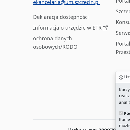
Porta
ekancelaria@um.szczecin.pl
Szcze
Deklaracja dostępności
Konsu
Informacja o urzędzie w ETR
Serwi
ochrona danych
Porta
osobowych/RODO
Przes
Ust
Korzy
reali
anali
Po
Konie
możli