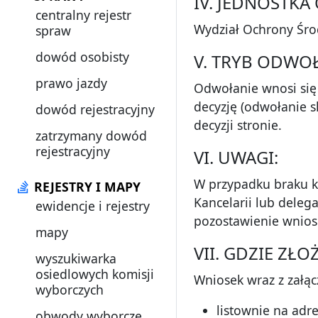
IV. JEDNOSTK
centralny rejestr
Wydział Ochrony Śro
spraw
dowód osobisty
V. TRYB ODWO
prawo jazdy
Odwołanie wnosi si
decyzję (odwołanie s
dowód rejestracyjny
decyzji stronie.
zatrzymany dowód
rejestracyjny
VI. UWAGI:
W przypadku braku 
REJESTRY I MAPY
Kancelarii lub deleg
ewidencje i rejestry
pozostawienie wnios
mapy
VII. GDZIE ZŁ
wyszukiwarka
osiedlowych komisji
Wniosek wraz z załąc
wyborczych
listownie na adre
obwody wyborcze