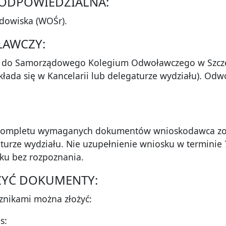
A ODPOWIEDZIALNA:
dowiska (WOŚr).
ŁAWCZY:
ę do Samorządowego Kolegium Odwoławczego w Szczec
kłada się w Kancelarii lub delegaturze wydziału). Odw
kompletu wymaganych dokumentów wnioskodawca zosta
aturze wydziału. Nie uzupełnienie wniosku w termini
ku bez rozpoznania.
OŻYĆ DOKUMENTY:
znikami można złożyć:
s: