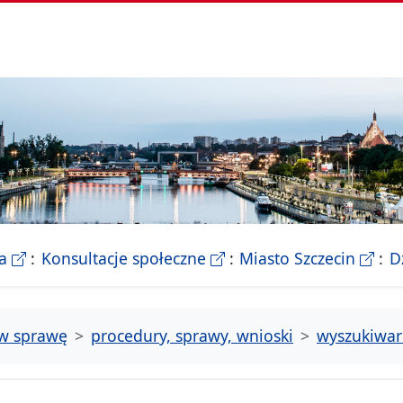
- Biletyn Informacji Publicznej Urzedu Miasta Szczeci
- strona konsultacji Miasta
- Ofic
a
Konsultacje społeczne
Miasto Szczecin
D
tw sprawę
procedury, sprawy, wnioski
wyszukiwar