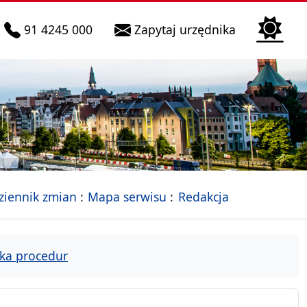
telefon do infolinii:
Biura Obsłu
91 4245 000
Zapytaj urzędnika
n
 Szczecin
jalna strona Miasta Szczecin
- drzewko rozdziałów
ziennik zmian
Mapa serwisu
Redakcja
ka procedur