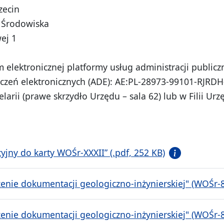
zecin
 Środowiska
ej 1
 elektronicznej platformy usług administracji publicz
ęczeń elektronicznych (ADE): AE:PL-28973-99101-RJR
larii (prawe skrzydło Urzędu – sala 62) lub w Filii Urz
jny do karty WOŚr-XXXII” (.pdf, 252 KB)
enie dokumentacji geologiczno-inżynierskiej" (WOŚr-8)
enie dokumentacji geologiczno-inżynierskiej" (WOŚr-8)