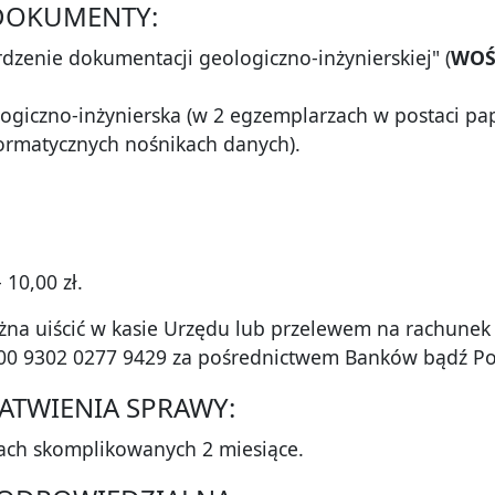
DOKUMENTY:
rdzenie dokumentacji geologiczno-inżynierskiej" (
WOŚ
ogiczno-inżynierska (w 2 egzemplarzach w postaci pa
formatycznych nośnikach danych).
 10,00 zł.
na uiścić w kasie Urzędu lub przelewem na rachunek
000 9302 0277 9429 za pośrednictwem Banków bądź Po
AŁATWIENIA SPRAWY:
wach skomplikowanych 2 miesiące.