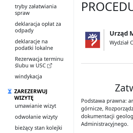
PROCEDU
tryby załatwiania
spraw
deklaracja opłat za
odpady
Urząd M
deklaracje na
Wydział 
podatki lokalne
Rezerwacja terminu
ślubu w USC
windykacja
Zat
ZAREZERWUJ
WIZYTĘ
Podstawa prawna: art. 
umawianie wizyt
górnicze, Rozporządz
dokumentacji geologi
odwołanie wizyty
Administracyjnego.
bieżący stan kolejki