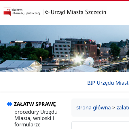
przejdź do głównego menu
przejdź do treści
BIP Urzędu Miast
ZAŁATW SPRAWĘ
strona główna
>
zała
procedury Urzędu
Miasta, wnioski i
formularze