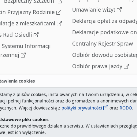
l "Bezpieczny Szczecin"
Umawianie wizyt
cin Przyjazny Rodzinie
Deklarcja opłat za odpad
latcje z mieszkańcami
Deklaracje podatkowe on
s Rad Osiedli
Centralny Rejestr Spraw
l Systemu Informacji
trzennej
Odbiór dowodu osobiste
Odbiór prawa jazdy
Odbiór dowodu
awienia cookies
rejestracyjnego
stamy z plików cookies, instalowanych na Twoim urządzeniu, w cel
Zatrzymane dowody
zacji pełnej funkcjonalności oraz do gromadzenia anonimowych da
rejestracyjne
tycznych. Więcej dowiesz się z
polityki prywatności
oraz
RODO
.
dstawowe pliki cookies
czne do prawidłowego działania serwisu. W ustawieniach przegląd
we jest ich wyłączenie.