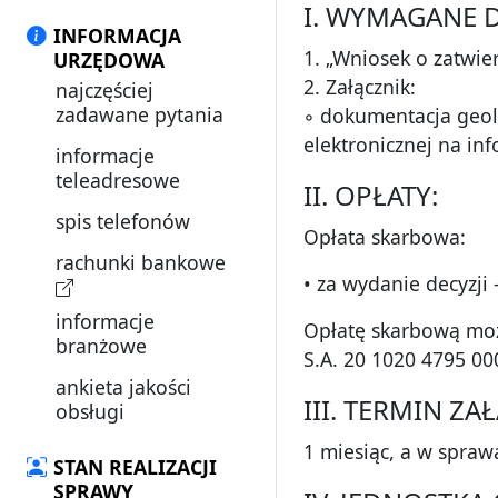
I. WYMAGANE 
INFORMACJA
1. „Wniosek o zatwie
URZĘDOWA
2. Załącznik:
najczęściej
zadawane pytania
◦ dokumentacja geol
elektronicznej na in
informacje
teleadresowe
II. OPŁATY:
spis telefonów
Opłata skarbowa:
rachunki bankowe
• za wydanie decyzji -
informacje
Opłatę skarbową moż
branżowe
S.A. 20 1020 4795 0
ankieta jakości
III. TERMIN Z
obsługi
1 miesiąc, a w spra
STAN REALIZACJI
SPRAWY