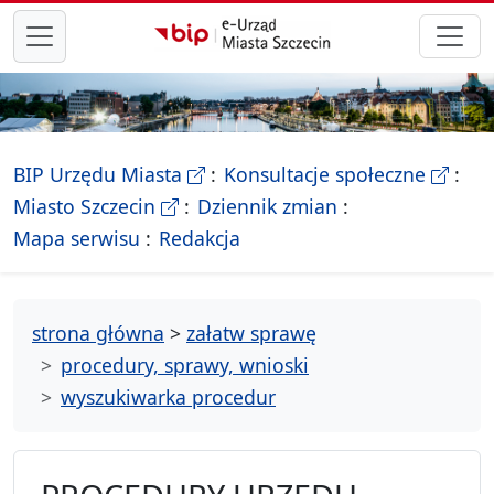
przejdź do głównego menu
- Biletyn Informacji Publicznej Ur
- stron
BIP Urzędu Miasta
Konsultacje społeczne
- Oficjalna strona Miasta Szczecin
Miasto Szczecin
Dziennik zmian
- drzewko rozdziałów
Mapa serwisu
Redakcja
strona główna
>
załatw sprawę
procedury, sprawy, wnioski
wyszukiwarka procedur