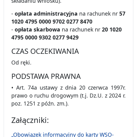
składaniu wniosku).
-
opłata administracyjna
na rachunek nr
57
1020 4795 0000 9702 0277 8470
-
opłata skarbowa
na rachunek nr
20 1020
4795 0000 9302 0277 9429
CZAS OCZEKIWANIA
Od ręki.
PODSTAWA PRAWNA
• Art. 74a ustawy z dnia 20 czerwca 1997r.
prawo o ruchu drogowym (t.j. Dz.U. z 2024 r.
poz. 1251 z późn. zm.).
Załączniki:
„Obowiązek informacyjny do karty WSO-