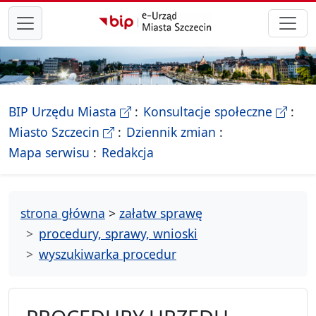
przejdź do głównego menu
- Biletyn Informacji Publicznej Ur
- stron
BIP Urzędu Miasta
Konsultacje społeczne
- Oficjalna strona Miasta Szczecin
Miasto Szczecin
Dziennik zmian
- drzewko rozdziałów
Mapa serwisu
Redakcja
strona główna
>
załatw sprawę
procedury, sprawy, wnioski
wyszukiwarka procedur