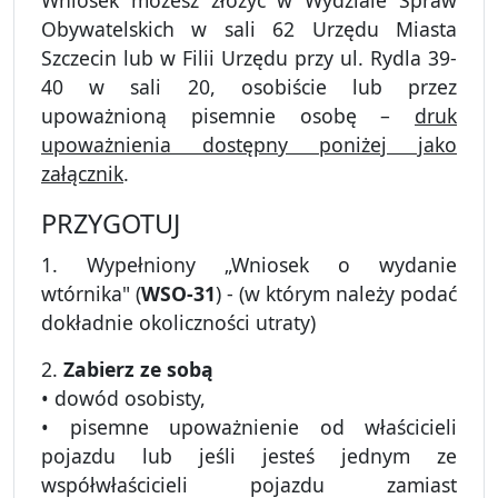
Wniosek możesz złożyć w Wydziale Spraw
Obywatelskich w sali 62 Urzędu Miasta
Szczecin lub w Filii Urzędu przy ul. Rydla 39-
40 w sali 20, osobiście lub przez
upoważnioną pisemnie osobę –
druk
upoważnienia dostępny poniżej jako
załącznik
.
PRZYGOTUJ
1. Wypełniony „Wniosek o wydanie
wtórnika" (
WSO-31
) - (w którym należy podać
dokładnie okoliczności utraty)
2.
Zabierz ze sobą
• dowód osobisty,
• pisemne upoważnienie od właścicieli
pojazdu lub jeśli jesteś jednym ze
współwłaścicieli pojazdu zamiast