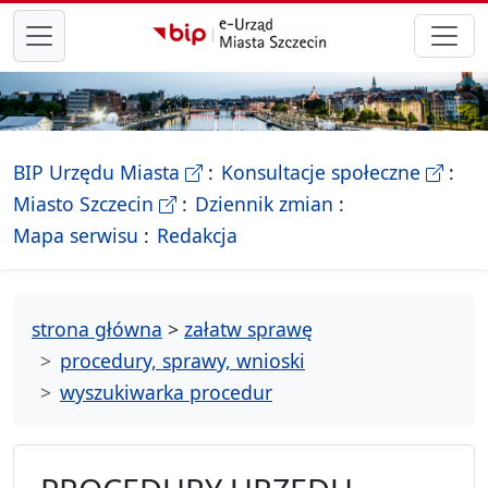
przejdź do głównego menu
- Biletyn Informacji Publicznej Ur
- stron
BIP Urzędu Miasta
Konsultacje społeczne
- Oficjalna strona Miasta Szczecin
Miasto Szczecin
Dziennik zmian
- drzewko rozdziałów
Mapa serwisu
Redakcja
strona główna
>
załatw sprawę
procedury, sprawy, wnioski
wyszukiwarka procedur