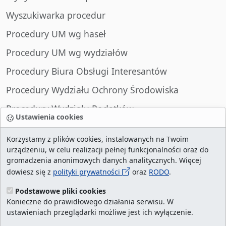
Wyszukiwarka procedur
Procedury UM wg haseł
Procedury UM wg wydziałów
Procedury Biura Obsługi Interesantów
Procedury Wydziału Ochrony Środowiska
Procedury Wydziału Podatków
Ustawienia cookies
Procedury Wydziału Spraw Obywatelskich
Korzystamy z plików cookies, instalowanych na Twoim
urządzeniu, w celu realizacji pełnej funkcjonalności oraz do
gromadzenia anonimowych danych analitycznych. Więcej
dowiesz się z
polityki prywatności
oraz
RODO
.
liczba wizyt:
29010618
/ aktualna strona:
2131578
/
najczęściej odwiedzane strony
/
ustawienia
Podstawowe pliki cookies
Konieczne do prawidłowego działania serwisu. W
cookies
ustawieniach przeglądarki możliwe jest ich wyłączenie.