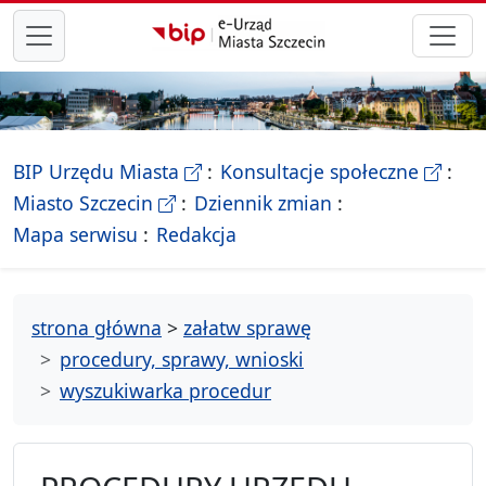
przejdź do głównego menu
- Biletyn Informacji Publicznej Ur
- stron
BIP Urzędu Miasta
Konsultacje społeczne
- Oficjalna strona Miasta Szczecin
Miasto Szczecin
Dziennik zmian
- drzewko rozdziałów
Mapa serwisu
Redakcja
strona główna
>
załatw sprawę
procedury, sprawy, wnioski
wyszukiwarka procedur