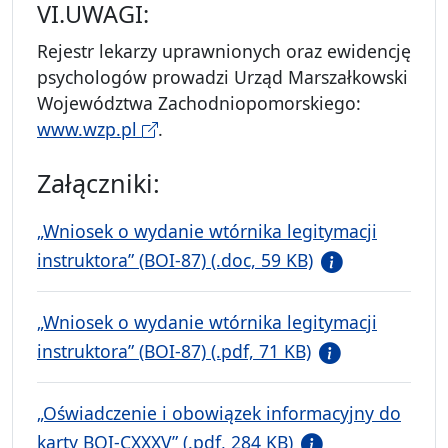
VI.UWAGI:
Rejestr lekarzy uprawnionych oraz ewidencję
psychologów prowadzi Urząd Marszałkowski
Województwa Zachodniopomorskiego:
www.wzp.pl
.
Załączniki:
„Wniosek o wydanie wtórnika legitymacji
instruktora” (BOI-87) (.doc, 59 KB)
„Wniosek o wydanie wtórnika legitymacji
instruktora” (BOI-87) (.pdf, 71 KB)
„Oświadczenie i obowiązek informacyjny do
karty BOI-CXXXV” (.pdf, 284 KB)