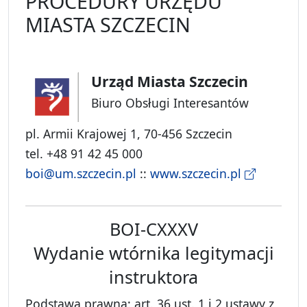
PROCEDURY URZĘDU
MIASTA SZCZECIN
Urząd Miasta Szczecin
Biuro Obsługi Interesantów
pl. Armii Krajowej 1, 70-456 Szczecin
tel. +48 91 42 45 000
boi@um.szczecin.pl
::
www.szczecin.pl
BOI-CXXXV
Wydanie wtórnika legitymacji
instruktora
Podstawa prawna: art. 36 ust. 1 i 2 ustawy z