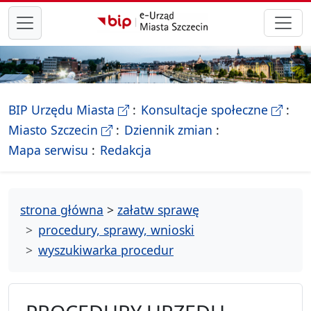
przejdź do głównego menu
- Biletyn Informacji Publicznej Ur
- stron
BIP Urzędu Miasta
Konsultacje społeczne
- Oficjalna strona Miasta Szczecin
Miasto Szczecin
Dziennik zmian
- drzewko rozdziałów
Mapa serwisu
Redakcja
strona główna
>
załatw sprawę
procedury, sprawy, wnioski
wyszukiwarka procedur