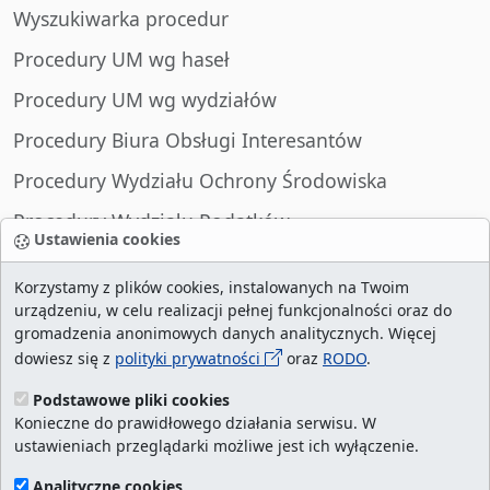
Wyszukiwarka procedur
Procedury UM wg haseł
Procedury UM wg wydziałów
Procedury Biura Obsługi Interesantów
Procedury Wydziału Ochrony Środowiska
Procedury Wydziału Podatków
Ustawienia cookies
Procedury Wydziału Spraw Obywatelskich
Korzystamy z plików cookies, instalowanych na Twoim
urządzeniu, w celu realizacji pełnej funkcjonalności oraz do
gromadzenia anonimowych danych analitycznych. Więcej
dowiesz się z
polityki prywatności
oraz
RODO
.
liczba wizyt:
29013166
/ aktualna strona:
2132080
/
najczęściej odwiedzane strony
/
ustawienia
Podstawowe pliki cookies
Konieczne do prawidłowego działania serwisu. W
cookies
ustawieniach przeglądarki możliwe jest ich wyłączenie.
Urząd Miasta Szczecin. Portal eurzad.szczecin.pl
Analityczne cookies