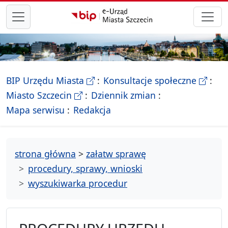
przejdź do głównego menu
- Biletyn Informacji Publicznej Ur
- stron
BIP Urzędu Miasta
Konsultacje społeczne
- Oficjalna strona Miasta Szczecin
Miasto Szczecin
Dziennik zmian
- drzewko rozdziałów
Mapa serwisu
Redakcja
strona główna
>
załatw sprawę
procedury, sprawy, wnioski
wyszukiwarka procedur