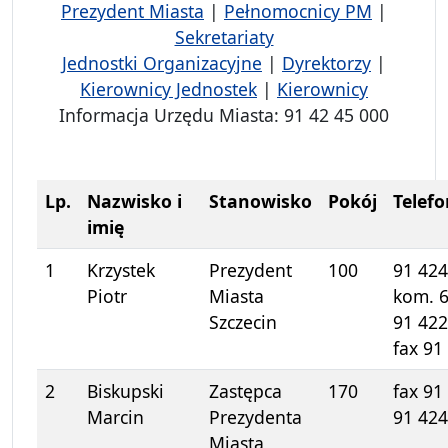
Prezydent Miasta
|
Pełnomocnicy PM
|
Sekretariaty
Jednostki Organizacyjne
|
Dyrektorzy
|
Kierownicy Jednostek
|
Kierownicy
Informacja Urzędu Miasta: 91 42 45 000
Lp.
Nazwisko i
Stanowisko
Pokój
Telefo
imię
1
Krzystek
Prezydent
100
91 424
Piotr
Miasta
kom. 
Szczecin
91 422
fax 91
2
Biskupski
Zastępca
170
fax 91
Marcin
Prezydenta
91 424
Miasta