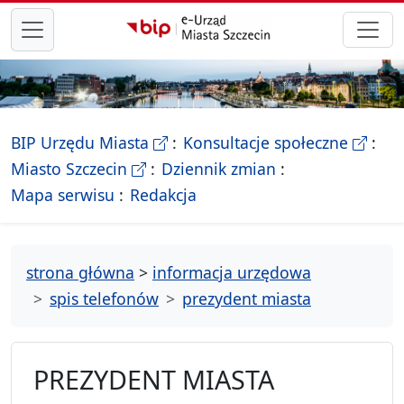
przejdź do głównego menu
- Biletyn Informacji Publicznej Ur
- stron
BIP Urzędu Miasta
Konsultacje społeczne
- Oficjalna strona Miasta Szczecin
Miasto Szczecin
Dziennik zmian
- drzewko rozdziałów
Mapa serwisu
Redakcja
strona główna
>
informacja urzędowa
spis telefonów
prezydent miasta
PREZYDENT MIASTA