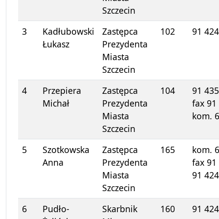
Szczecin
3
Kadłubowski
Zastępca
102
91 424
Łukasz
Prezydenta
Miasta
Szczecin
4
Przepiera
Zastępca
104
91 435
Michał
Prezydenta
fax 91
Miasta
kom. 
Szczecin
5
Szotkowska
Zastępca
165
kom. 
Anna
Prezydenta
fax 91
Miasta
91 424
Szczecin
6
Pudło-
Skarbnik
160
91 424