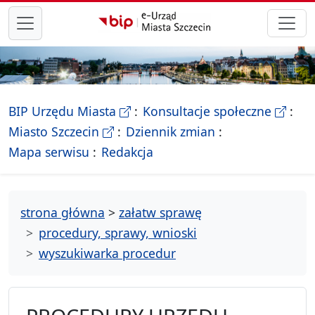
przejdź do głównego menu
- Biletyn Informacji Publicznej Ur
- stron
BIP Urzędu Miasta
Konsultacje społeczne
- Oficjalna strona Miasta Szczecin
Miasto Szczecin
Dziennik zmian
- drzewko rozdziałów
Mapa serwisu
Redakcja
strona główna
>
załatw sprawę
procedury, sprawy, wnioski
wyszukiwarka procedur