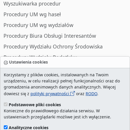
Wyszukiwarka procedur
Procedury UM wg haseł
Procedury UM wg wydziałów
Procedury Biura Obsługi Interesantów
Procedury Wydziału Ochrony Środowiska
Procedury Wydziału Podatków
Ustawienia cookies
Procedury Wydziału Spraw Obywatelskich
Korzystamy z plików cookies, instalowanych na Twoim
urządzeniu, w celu realizacji pełnej funkcjonalności oraz do
gromadzenia anonimowych danych analitycznych. Więcej
dowiesz się z
polityki prywatności
oraz
RODO
.
liczba wizyt:
29012272
/ aktualna strona:
43911
/
najczęściej odwiedzane strony
/
ustawienia
Podstawowe pliki cookies
Konieczne do prawidłowego działania serwisu. W
cookies
ustawieniach przeglądarki możliwe jest ich wyłączenie.
Urząd Miasta Szczecin. Portal eurzad.szczecin.pl
Analityczne cookies