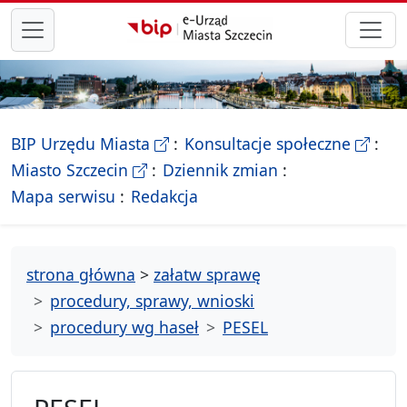
przejdź do głównego menu
- Biletyn Informacji Publicznej Ur
- stron
BIP Urzędu Miasta
Konsultacje społeczne
- Oficjalna strona Miasta Szczecin
Miasto Szczecin
Dziennik zmian
- drzewko rozdziałów
Mapa serwisu
Redakcja
strona główna
>
załatw sprawę
procedury, sprawy, wnioski
procedury wg haseł
PESEL