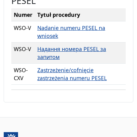
PESEL
Numer
Tytuł procedury
WSO-V
Nadanie numeru PESEL na
wniosek
WSO-V
Надання номера PESEL за
запитом
WSO-
Zastrzeżenie/cofnięcie
CXV
zastrzeżenia numeru PESEL