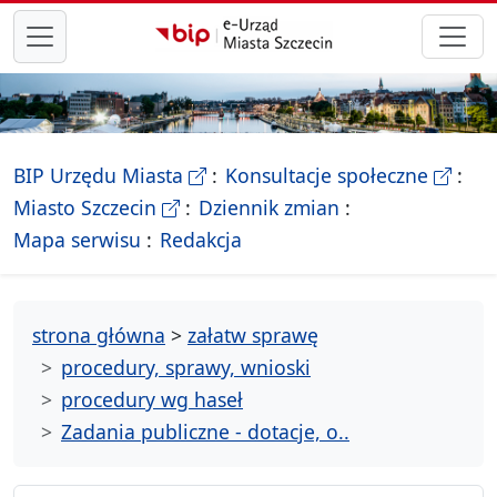
przejdź do głównego menu
- Biletyn Informacji Publicznej Ur
- stron
BIP Urzędu Miasta
Konsultacje społeczne
- Oficjalna strona Miasta Szczecin
Miasto Szczecin
Dziennik zmian
- drzewko rozdziałów
Mapa serwisu
Redakcja
strona główna
>
załatw sprawę
procedury, sprawy, wnioski
procedury wg haseł
Zadania publiczne - dotacje, o..