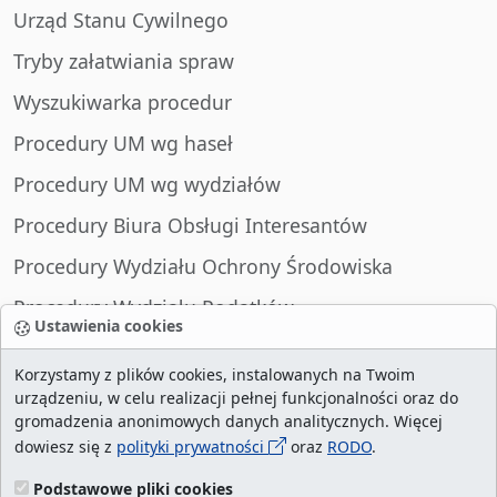
Urząd Stanu Cywilnego
Tryby załatwiania spraw
Wyszukiwarka procedur
Procedury UM wg haseł
Procedury UM wg wydziałów
Procedury Biura Obsługi Interesantów
Procedury Wydziału Ochrony Środowiska
Procedury Wydziału Podatków
Ustawienia cookies
Procedury Wydziału Spraw Obywatelskich
Korzystamy z plików cookies, instalowanych na Twoim
urządzeniu, w celu realizacji pełnej funkcjonalności oraz do
gromadzenia anonimowych danych analitycznych. Więcej
dowiesz się z
polityki prywatności
oraz
RODO
.
liczba wizyt:
29001610
/ aktualna strona:
12940
/
najczęściej odwiedzane strony
/
ustawienia
Podstawowe pliki cookies